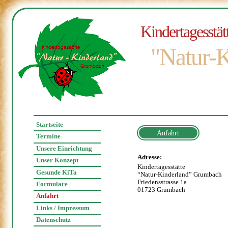
Kindertagesstät
"Natur-K
Startseite
Anfahrt
Termine
Unsere Einrichtung
Adresse:
Unser Konzept
Kindertagesstätte
Gesunde KiTa
“Natur-Kinderland” Grumbach
Friedensstrasse 1a
Formulare
01723 Grumbach
Anfahrt
Links / Impressum
Datenschutz