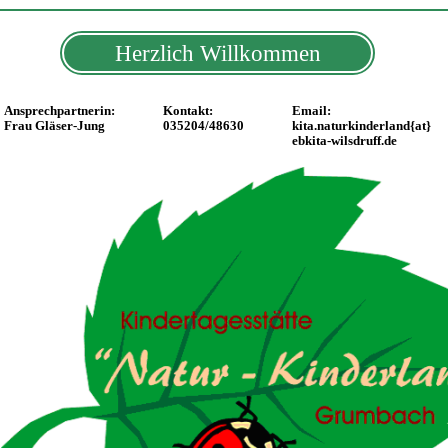
Herzlich Willkommen
Ansprechpartnerin:
Kontakt:
Email:
Frau Gläser-Jung
035204/48630
kita.naturkinderland{at}
ebkita-wilsdruff.de