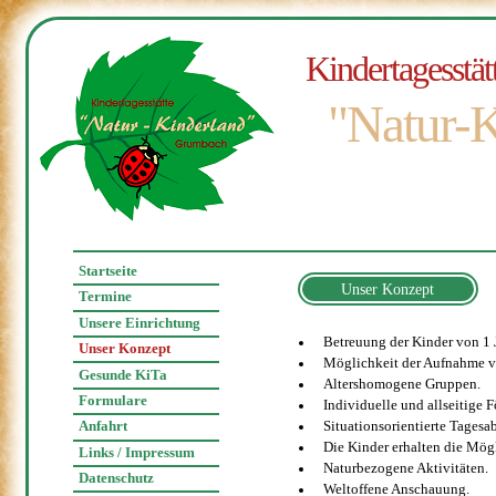
Kindertagesstät
"Natur-K
Startseite
Unser Konzept
Termine
Unsere Einrichtung
Betreuung der Kinder von 1 Ja
Unser Konzept
Möglichkeit der Aufnahme v
Gesunde KiTa
Altershomogene Gruppen.
Formulare
Individuelle und allseitige 
Anfahrt
Situationsorientierte Tagesa
Die Kinder erhalten die Mög
Links / Impressum
Naturbezogene Aktivitäten.
Datenschutz
Weltoffene Anschauung.